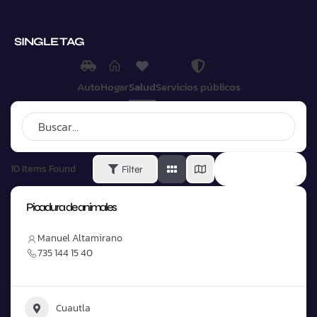
SINGLE TAG
Auto
Hogar
Salud
Servicios públicos
10
Items Found
Filter
SORT BY
Picadura de animales
Manuel Altamirano
735 144 15 40
Cuautla