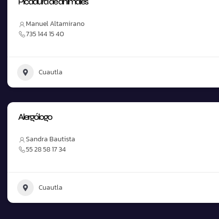
Picadura de animales
Manuel Altamirano
735 144 15 40
Cuautla
Alergólogo
Sandra Bautista
55 28 58 17 34
Cuautla