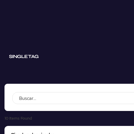
SINGLE TAG
10
Items Found