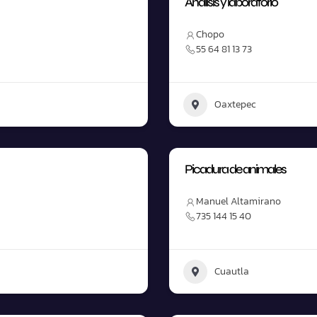
Análisis y laboratorio
Chopo
55 64 81 13 73
Oaxtepec
Picadura de animales
Manuel Altamirano
735 144 15 40
Cuautla