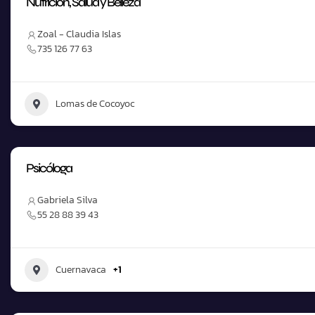
Nutrición, Salud y Belleza
Zoal - Claudia Islas
735 126 77 63
Lomas de Cocoyoc
Psicóloga
Gabriela Silva
55 28 88 39 43
Cuernavaca
+1