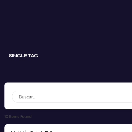
SINGLE TAG
10
Items Found