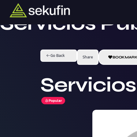
Servicios Pú
Go Back
Share
BOOKMAR
Servicio
Popular